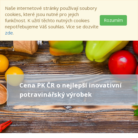
Naše internetové stránky používají soubory
cookies, které jsou nutné pro jejich
funkčnost. K užití těchto nutných cookies
Rozumím
nepotřebujeme Váš souhlas. Více se dozvíte
zde
.
Cena PK ČR o nejlepší inovativní
potravinářský výrobek